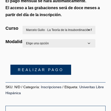
El pago mensual se hará automáticamente.
El acceso a las grabaciones será de doce meses a
partir del día de la inscripción.
Curso
Modalidad
REALIZAR PAGO
Hazte
Alumno
de
SKU:
N/D
Categoría:
Inscripciones
Etiqueta:
Univeritas Libre
ULHIS
Hispánica
cantidad