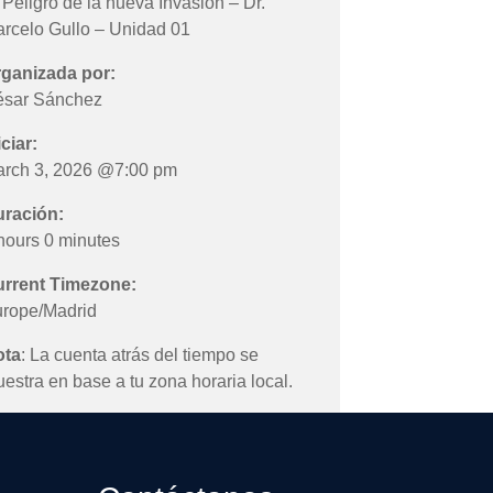
 Peligro de la nueva Invasión – Dr.
rcelo Gullo – Unidad 01
ganizada por:
sar Sánchez
iciar:
rch 3, 2026 @7:00 pm
ración:
hours 0 minutes
rrent Timezone:
rope/Madrid
ota
: La cuenta atrás del tiempo se
estra en base a tu zona horaria local.