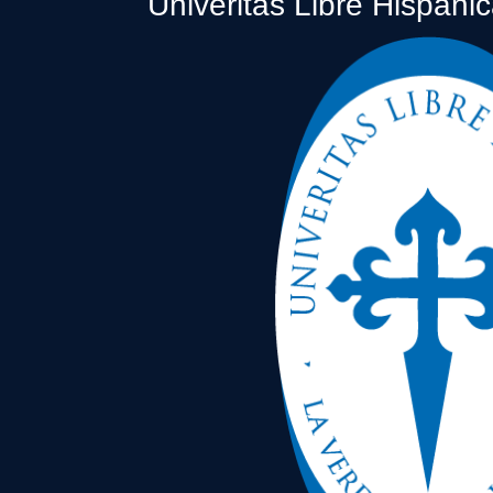
Univeritas Libre Hispáni