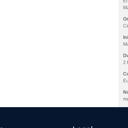
El
Ma
Or
Cé
In
Ma
Du
2 
Cu
Eu
N
mu