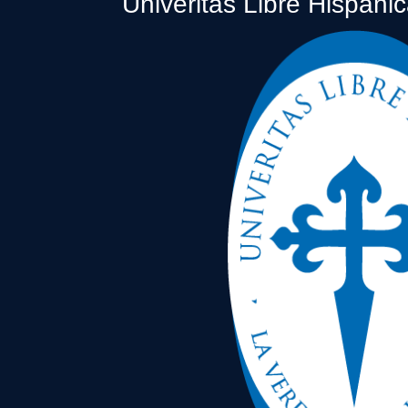
Univeritas Libre Hispáni