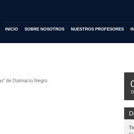
INICIO
SOBRE NOSOTROS
NUESTROS PROFESORES
I
smo” de Dalmacio Negro.
D
D
T