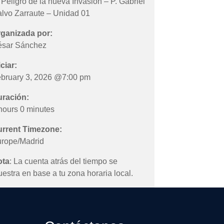
 Peligro de la nueva Invasión – P. Gabriel
lvo Zarraute – Unidad 01
ganizada por:
sar Sánchez
iciar:
bruary 3, 2026 @7:00 pm
ración:
hours 0 minutes
rrent Timezone:
rope/Madrid
ota
: La cuenta atrás del tiempo se
estra en base a tu zona horaria local.