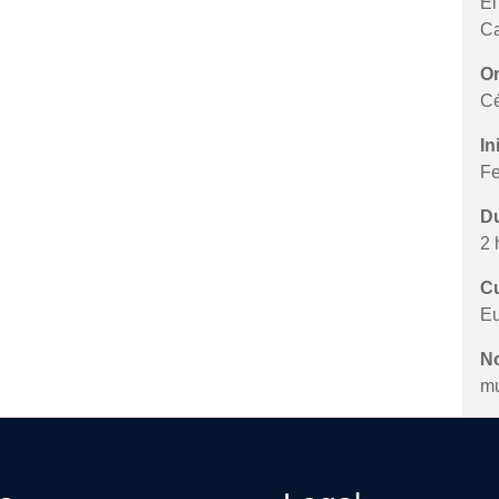
El
Ca
Or
Cé
In
Fe
Du
2 
Cu
Eu
N
mu