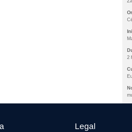
Za
Or
Cé
In
Ma
Du
2 
Cu
Eu
N
mu
ca
Legal