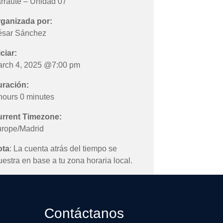
rraute – Unidad 07
ganizada por:
sar Sánchez
iciar:
rch 4, 2025 @7:00 pm
ración:
hours 0 minutes
rrent Timezone:
rope/Madrid
ota
: La cuenta atrás del tiempo se
estra en base a tu zona horaria local.
Contáctanos