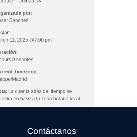
rraute – Unidad 08
ganizada por:
sar Sánchez
iciar:
rch 11, 2025 @7:00 pm
ración:
hours 0 minutes
rrent Timezone:
rope/Madrid
ota
: La cuenta atrás del tiempo se
estra en base a tu zona horaria local.
Contáctanos