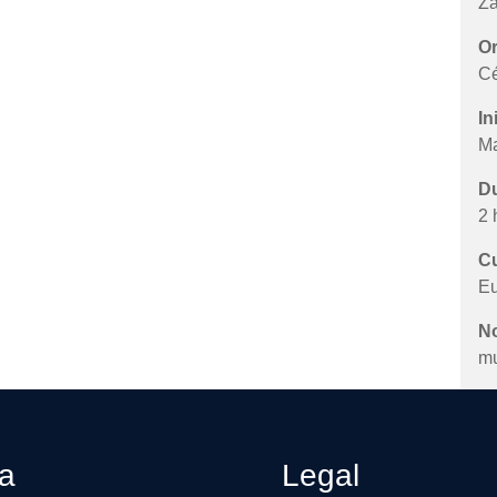
Za
Or
Cé
In
Ma
Du
2 
Cu
Eu
N
mu
ca
Legal